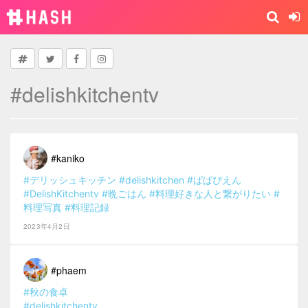
#delishkitchentv
#kaniko
#デリッシュキッチン
#delishkitchen
#ぱぱぴえん
#DelishKitchentv
#晩ごはん
#料理好きな人と繋がりたい
#
料理写真
#料理記録
2023年4月2日
#phaem
#秋の食卓
#delishkitchentv