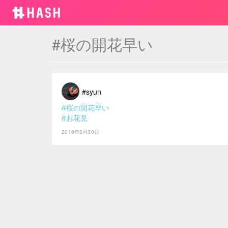
#桜の開花早い
#syun
#桜の開花早い
#お花見
2018年3月30日