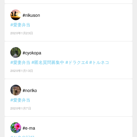
#nikuson
#愛妻弁当
2020年1月23日
#cyokopa
#愛妻弁当
#匿名質問募集中
#ドラクエ4
#トルネコ
2020年1月13日
#noriko
#愛妻弁当
2020年1月7日
#e-ma