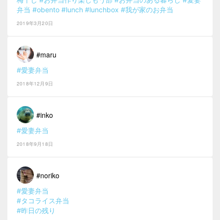
弁当
#obento
#lunch
#lunchbox
#我が家のお弁当
2019年3月20日
#maru
#愛妻弁当
2018年12月9日
#inko
#愛妻弁当
2018年9月18日
#noriko
#愛妻弁当
#タコライス弁当
#昨日の残り