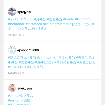
#projyosi
#オベンタグラム
#お弁当
#愛妻弁当
#bento
#lunchbox
#bentobox
#instafood
#lin_stagrammer
#おうちごはん
#
クッキングラム
#作り置き
2020年7月7日
#pohphof2000
#簡単弁当
#お弁当
#おべんとう
#中学生弁当
#夫弁当
#旦
那弁当
#愛妻弁当
#お弁当記録
#今日のお弁当
#お昼ごはん
#お弁当作り楽しもう部
2020年6月12日
#dekuson
#オベンタグラム
#numan用語集
#本日のお弁当〜