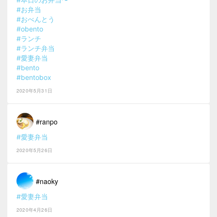
#お弁当
#おべんとう
#obento
#ランチ
#ランチ弁当
#愛妻弁当
#bento
#bentobox
2020年5月31日
#ranpo
#愛妻弁当
2020年5月26日
#naoky
#愛妻弁当
2020年4月26日