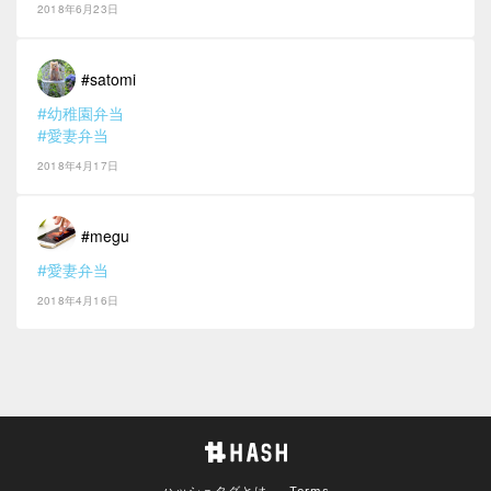
2018年6月23日
#satomi
#幼稚園弁当
#愛妻弁当
2018年4月17日
#megu
#愛妻弁当
2018年4月16日
ハッシュタグとは
Terms