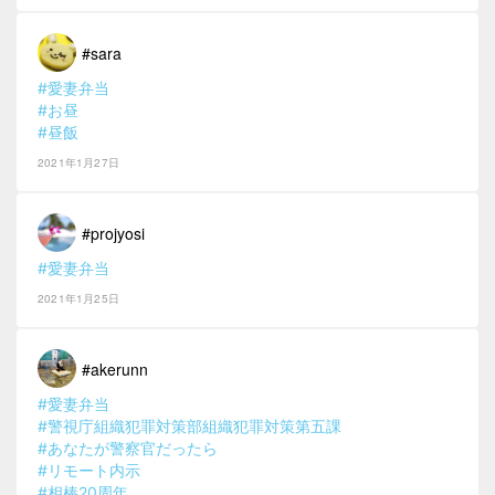
#sara
#愛妻弁当
#お昼
#昼飯
2021年1月27日
#projyosi
#愛妻弁当
2021年1月25日
#akerunn
#愛妻弁当
#警視庁組織犯罪対策部組織犯罪対策第五課
#あなたが警察官だったら
#リモート内示
#相棒20周年