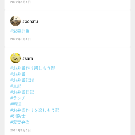
2022年4月4日
#ponatu
#愛妻弁当
2022年3月4日
#sara
#お弁当作り楽しもう部
#お弁当
#お弁当記録
#旦那
#お弁当日記
#ランチ
#料理
#お弁当作りを楽しもう部
#消防士
#愛妻弁当
2021年8月5日