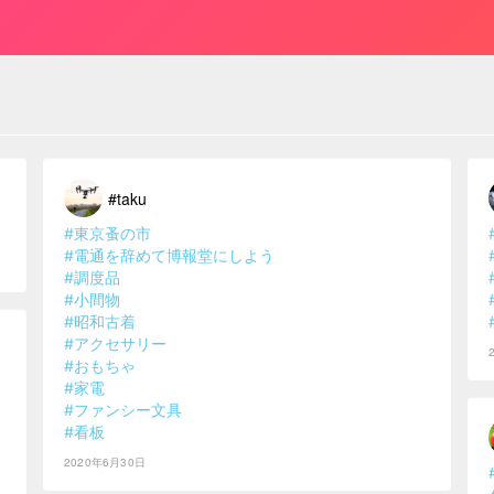
#taku
#東京蚤の市
#電通を辞めて博報堂にしよう
#調度品
#小間物
#昭和古着
#アクセサリー
#おもちゃ
#家電
#ファンシー文具
#看板
2020年6月30日