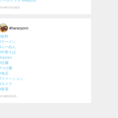
ケールサラダ
#Repost
2018年10月26日
#hararyonn
#飲料
#ラーメン
#らーめん
#中華そば
#ramen
#拉麺
#つけ麺
#食品
#ファッション
#カメラ
#家電
2018年6月2日