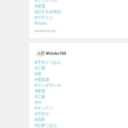
#クッション
#家電
#おすすめ商品
#デザイン
#room
2023年4月13日
#hiroko765
#手作りごはん
#三重
#津
#電気屋
#クシダデンカ
#家電
#三菱
#IH
#キッチン
#手作り
#自炊
#お家ごはん