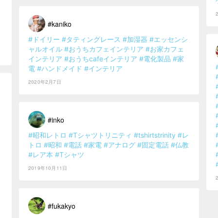
#kaniko
#ドイリー
#タティングレース
#加湿器
#エッセンシ
ャルオイル
#おうちカフェインテリア
#お家カフェ
インテリア
#おうちcafeインテリア
#電化製品
#家
電
#ハンドメイド
#インテリア
2020年2月7日
#inko
#昭和レトロ
#Tシャツトリニティ
#tshirtstrinity
#レ
トロ
#昭和
#電話
#家電
#アナログ
#固定電話
#仏教
#レア本
#Tシャツ
2019年10月11日
#fukakyo