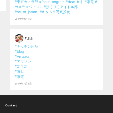
#東京カメラ部
#focus_ongram
#deaf_b_j_
#家電
#
カメラ
#パソコン
#ほくりくアイドル部
#art_of_japan_
#キタムラ写真投稿
2019年9月1日
#dish
#キッチン用品
#blog
#Amazon
#アマゾン
#新生活
#家具
#家電
2019年7月3日
Contact