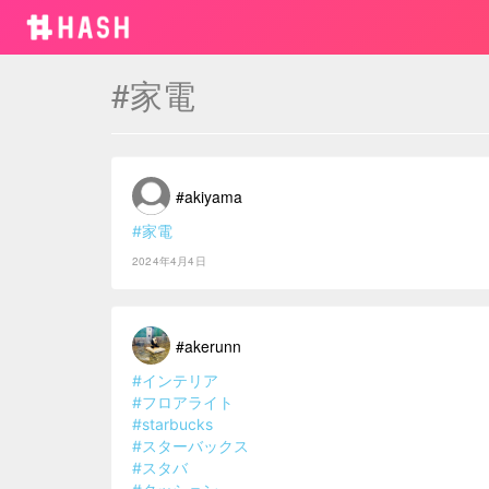
#家電
#akiyama
#家電
2024年4月4日
#akerunn
#インテリア
#フロアライト
#starbucks
#スターバックス
#スタバ