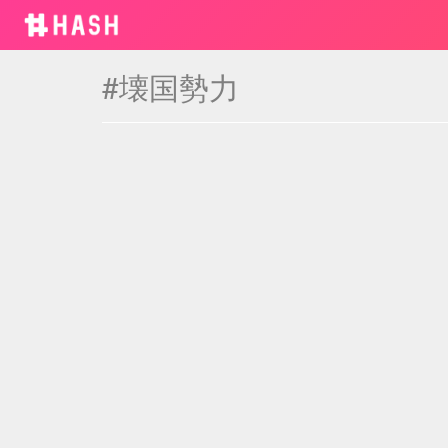
#壊国勢力