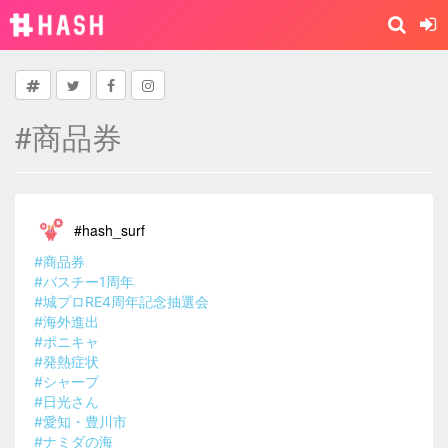
#商品券
#hash_surf
#商品券
#バスチー1周年
#城プロRE4周年記念抽選会
#海外進出
#ポニキャ
#発熱症状
#シャープ
#日光さん
#愛知・豊川市
#ナミダの海