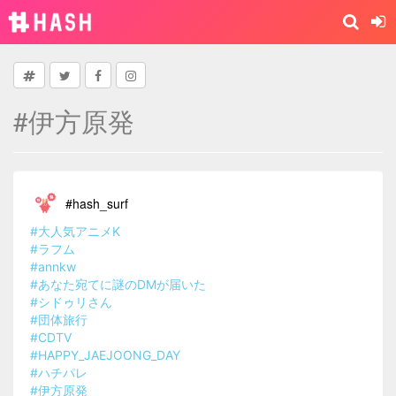
#伊方原発
#hash_surf
#大人気アニメK
#ラフム
#annkw
#あなた宛てに謎のDMが届いた
#シドゥリさん
#団体旅行
#CDTV
#HAPPY_JAEJOONG_DAY
#ハチパレ
#伊方原発