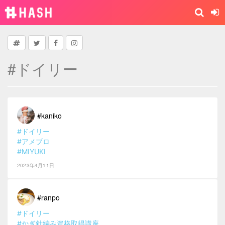
#ドイリー
#kaniko
#ドイリー
#アメブロ
#MIYUKI
2023年4月11日
#ranpo
#ドイリー
#かぎ針編み資格取得講座