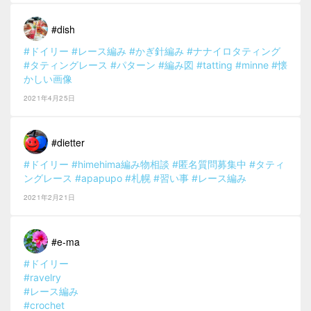
#dish
#ドイリー
#レース編み
#かぎ針編み
#ナナイロタティング
#タティングレース
#パターン
#編み図
#tatting
#minne
#懐
かしい画像
2021年4月25日
#dietter
#ドイリー
#himehima編み物相談
#匿名質問募集中
#タティ
ングレース
#apapupo
#札幌
#習い事
#レース編み
2021年2月21日
#e-ma
#ドイリー
#ravelry
#レース編み
#crochet