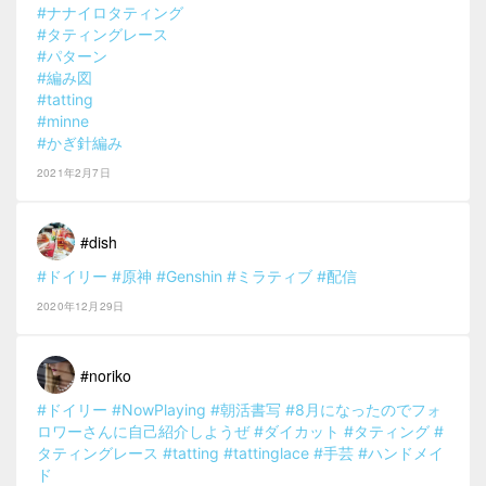
#ナナイロタティング
#タティングレース
#パターン
#編み図
#tatting
#minne
#かぎ針編み
2021年2月7日
#dish
#ドイリー
#原神
#Genshin
#ミラティブ
#配信
2020年12月29日
#noriko
#ドイリー
#NowPlaying
#朝活書写
#8月になったのでフォ
ロワーさんに自己紹介しようぜ
#ダイカット
#タティング
#
タティングレース
#tatting
#tattinglace
#手芸
#ハンドメイ
ド