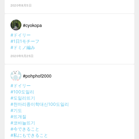
2020年8月5日
#cyokopa
#ドイリー
#1日1モチーフ
#ドミノ編み
2020年5月25日
#pohphof2000
#ドイリー
#100도일리
#도일리뜨기
#천마리종이학대신100도일리
#기도
#뜨개질
#코바늘뜨기
#今できること
#私にもできること