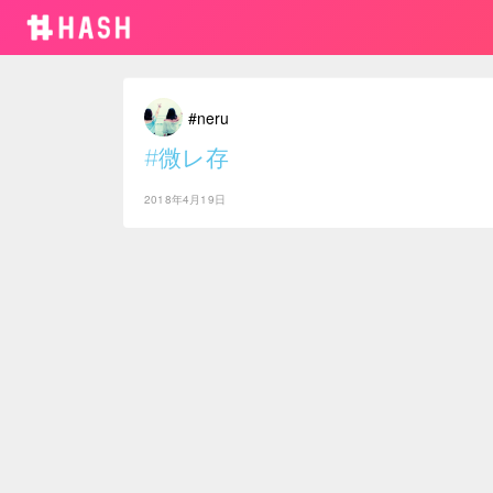
#neru
#微レ存
2018年4月19日