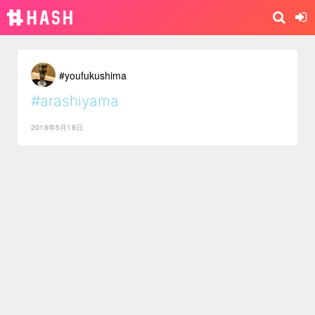
#youfukushima
#arashiyama
2018年5月18日