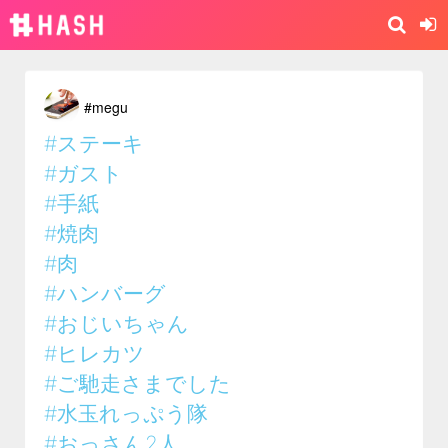
#megu
#ステーキ
#ガスト
#手紙
#焼肉
#肉
#ハンバーグ
#おじいちゃん
#ヒレカツ
#ご馳走さまでした
#水玉れっぷう隊
#おっさん2人