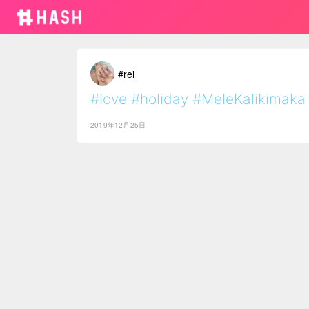
#rei
#love
#holiday
#MeleKalikimaka
2019年12月25日