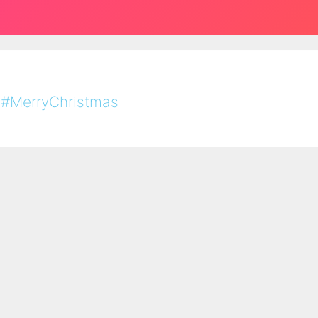
#MerryChristmas