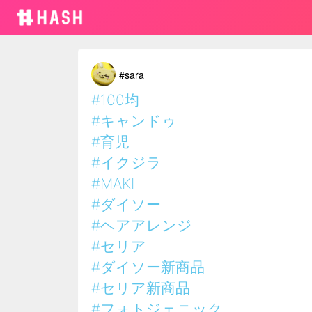
#sara
#100均
#キャンドゥ
#育児
#イクジラ
#MAKI
#ダイソー
#ヘアアレンジ
#セリア
#ダイソー新商品
#セリア新商品
#フォトジェニック