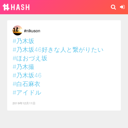
#nikuson
#乃木坂
#乃木坂46好きな人と繋がりたい
#ほおづえ坂
#乃木撮
#乃木坂46
#白石麻衣
#アイドル
2019年12月11日