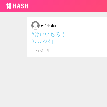
#nfthbxhu
#けいいちろう
#ルパパト
2018年5月13日