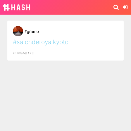
#gramo
#salonderoyalkyoto
2018年5月12日