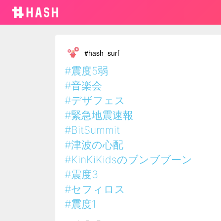
#hash_surf
#震度5弱
#音楽会
#デザフェス
#緊急地震速報
#BitSummit
#津波の心配
#KinKiKidsのブンブブーン
#震度3
#セフィロス
#震度1