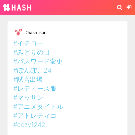
#hash_surf
#イチロー
#みどりの日
#パスワード変更
#ぽんぽこ24
#試合出場
#レディース服
#マッサン
#アニメタイトル
#アトレティコ
#cozy1242