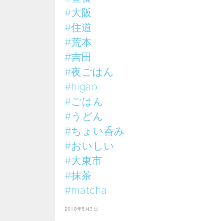
#大阪
#住道
#荒本
#吉田
#夜ごはん
#higao
#ごはん
#うどん
#ちょい呑み
#おいしい
#大東市
#抹茶
#matcha
2018年5月3日