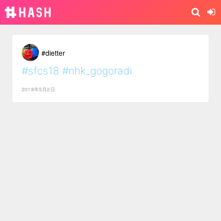
#dietter
#sfcs18
#nhk_gogoradi
2018年5月2日