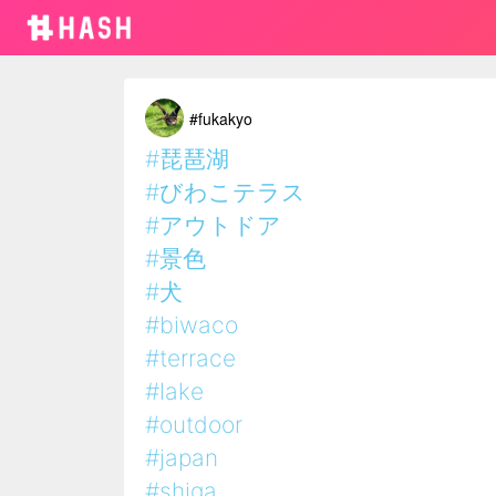
#fukakyo
#琵琶湖
#びわこテラス
#アウトドア
#景色
#犬
#biwaco
#terrace
#lake
#outdoor
#japan
#shiga