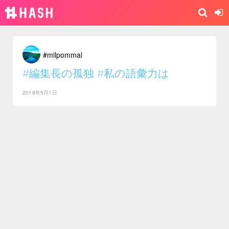
#milpommal
#編集長の孤独
#私の語彙力は
2018年5月1日