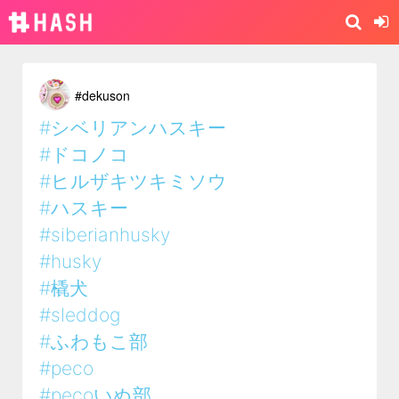
#dekuson
#シベリアンハスキー
#ドコノコ
#ヒルザキツキミソウ
#ハスキー
#siberianhusky
#husky
#橇犬
#sleddog
#ふわもこ部
#peco
#pecoいぬ部