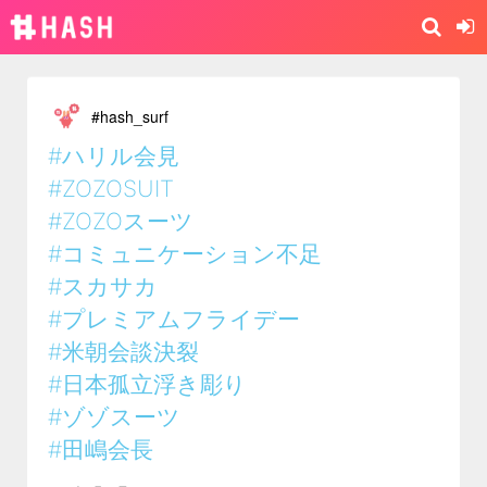
#hash_surf
#ハリル会見
#ZOZOSUIT
#ZOZOスーツ
#コミュニケーション不足
#スカサカ
#プレミアムフライデー
#米朝会談決裂
#日本孤立浮き彫り
#ゾゾスーツ
#田嶋会長