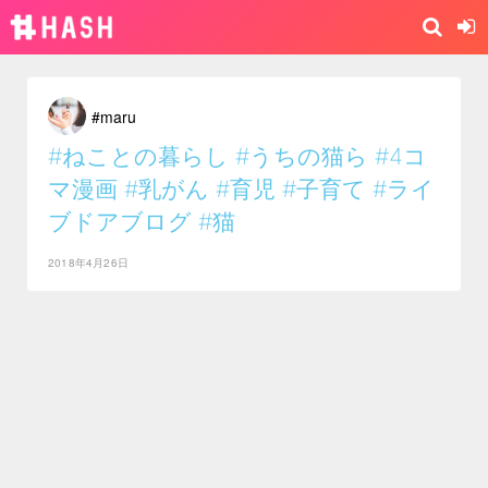
#maru
#ねことの暮らし
#うちの猫ら
#4コ
マ漫画
#乳がん
#育児
#子育て
#ライ
ブドアブログ
#猫
2018年4月26日