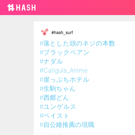
#hash_surf
#落とした頭のネジの本数
#ブラックペアン
#ナダル
#Caligula_Anime
#崖っぷちホテル
#生駒ちゃん
#西郷どん
#ユンゲルス
#ベイスト
#自公維推薦の現職