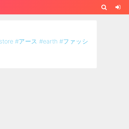
store
#アース
#earth
#ファッシ