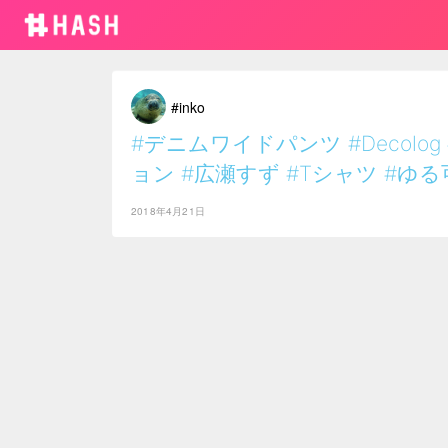
#inko
#デニムワイドパンツ
#Decolog
ョン
#広瀬すず
#Tシャツ
#ゆる
2018年4月21日