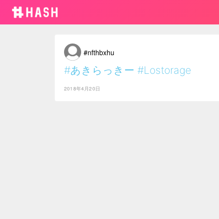
#nfthbxhu
#あきらっきー
#Lostorage
2018年4月20日