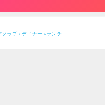
交クラブ
#ディナー
#ランチ