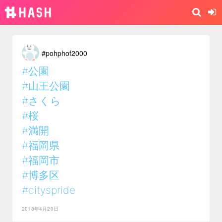
#pohphof2000
#公園
#山王公園
#さくら
#桜
#満開
#福岡県
#福岡市
#博多区
#cityspride
2018年4月20日